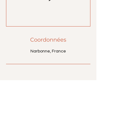
Coordonnées
Narbonne, France
Complexe sportif de Montplaisir
Route de Perpignan
11100 NARBONNE
Halles aux Sports Stéphane Diagana
26, rue des Tulipes.